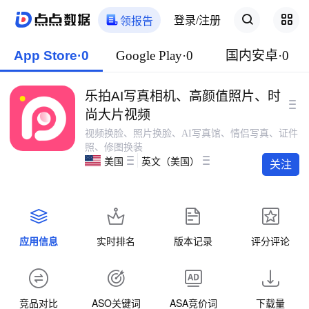
登录/注册
领报告
App Store·0
Google Play·0
国内安卓·0
乐拍AI写真相机、高颜值照片、时
尚大片视频
视频换脸、照片换脸、AI写真馆、情侣写真、证件
照、修图换装
美国
英文（美国）
关注
应用信息
实时排名
版本记录
评分评论
竞品对比
ASO关键词
ASA竞价词
下载量