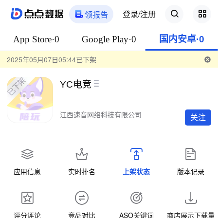
登录/注册
领报告
App Store·0
Google Play·0
国内安卓·0
2025年05月07日05:44已下架
YC电竞
江西速音网络科技有限公司
关注
应用信息
实时排名
上架状态
版本记录
评分评论
竞品对比
ASO关键词
商店展示下载量