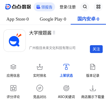
登录/注册
领报告
App Store·0
Google Play·0
国内安卓·0
大学搜题酱
广州极目未来文化科技有限公司
关注
应用信息
实时排名
上架状态
版本记录
评分评论
竞品对比
ASO关键词
商店展示下载量