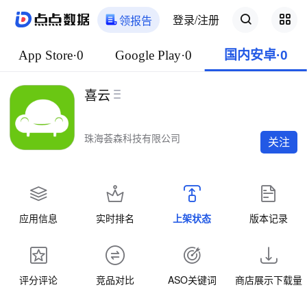
登录/注册
领报告
App Store·0
Google Play·0
国内安卓·0
喜云
珠海荟森科技有限公司
关注
应用信息
实时排名
上架状态
版本记录
评分评论
竞品对比
ASO关键词
商店展示下载量