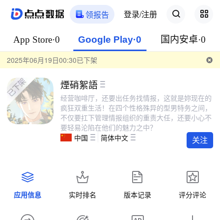
登录/注册
领报告
App Store·0
Google Play·0
国内安卓·0
2025年06月19日00:30已下架
煙硝絮語
经营咖啡厅，还要出任务找情报，这就是妳现在的
疯狂双重生活！在四个性格殊异的型男特务之间，
不仅要扛下管理情报组织的重责大任，还要小心不
要轻易沦陷在他们的魅力之中？
中国
简体中文
关注
应用信息
实时排名
版本记录
评分评论