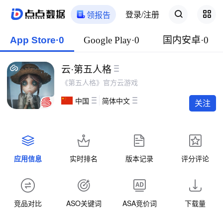
登录/注册
领报告
App Store·0
Google Play·0
国内安卓·0
云·第五人格
《第五人格》官方云游戏
中国
简体中文
关注
应用信息
实时排名
版本记录
评分评论
竞品对比
ASO关键词
ASA竞价词
下载量