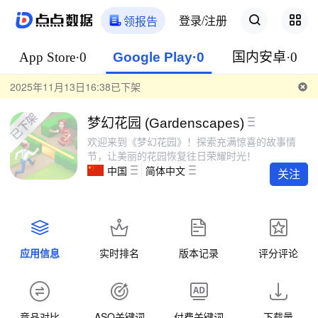
登录/注册
领报告
App Store·0
Google Play·0
国内安卓·0
2025年11月13日16:38已下架
梦幻花园 (Gardenscapes)
欢迎来到《梦幻花园》！探索充满惊喜的故事情
节，让美丽的花园恢复往日荣耀时光！
中国
简体中文
关注
应用信息
实时排名
版本记录
评分评论
竞品对比
ASO关键词
付费关键词
下载量